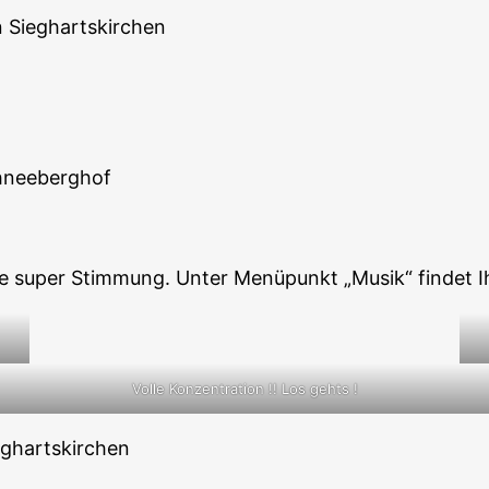
n Sieghartskirchen
chneeberghof
e super Stimmung. Unter Menüpunkt „Musik“ findet Ih
Volle Konzentration !! Los gehts !
eghartskirchen